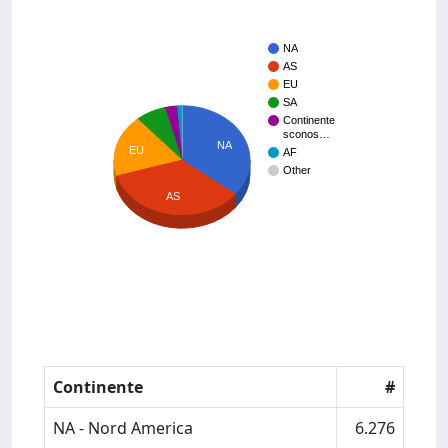
NA
AS
EU
SA
Continente
sconos…
NA
EU
AF
Other
AS
Continente
#
NA - Nord America
6.276