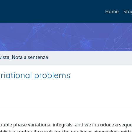
Home
Sfo
ivista, Nota a sentenza
riational problems
uble phase variational integrals, and we introduce a sequ
ish a continuity result for the nonlinear eigenvalues with