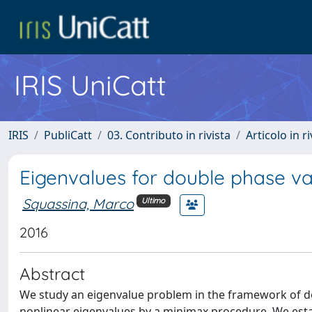
IRIS UniCatt
IRIS
PubliCatt
03. Contributo in rivista
Articolo in r
Eigenvalues for double phase va
Squassina, Marco
Ultimo
2016
Abstract
We study an eigenvalue problem in the framework of do
nonlinear eigenvalues by a minimax procedure. We establ