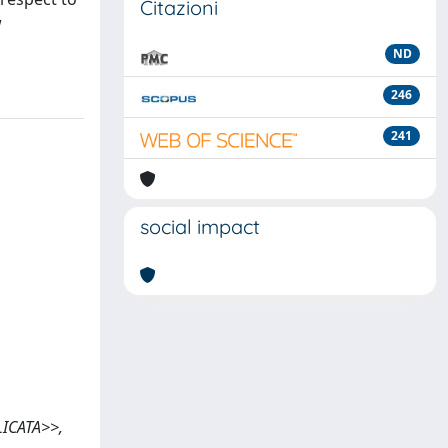
Citazioni
w
ND
246
241
social impact
LICATA>>,