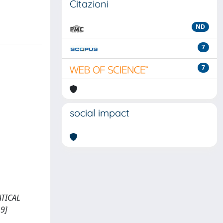
Citazioni
ND
7
7
social impact
ATICAL
19]