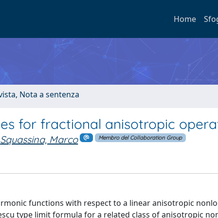
Home
Sfo
ivista, Nota a sentenza
s for fractional anisotropic opera
Squassina, Marco
Membro del Collaboration Group
monic functions with respect to a linear anisotropic nonlo
u type limit formula for a related class of anisotropic no