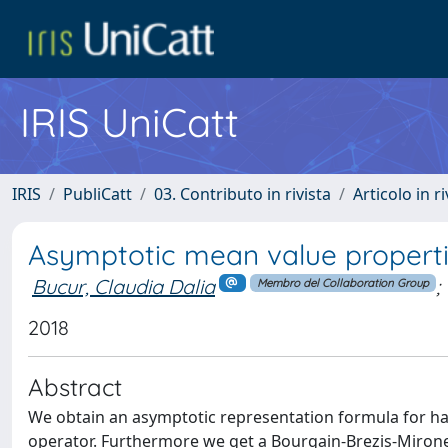
IRIS UniCatt
IRIS
PubliCatt
03. Contributo in rivista
Articolo in r
Asymptotic mean value propertie
Bucur, Claudia Dalia
;
Membro del Collaboration Group
2018
Abstract
We obtain an asymptotic representation formula for har
operator. Furthermore we get a Bourgain-Brezis-Mironesc