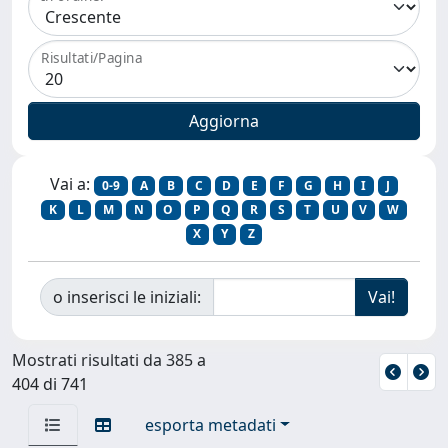
Risultati/Pagina
Vai a:
0-9
A
B
C
D
E
F
G
H
I
J
K
L
M
N
O
P
Q
R
S
T
U
V
W
X
Y
Z
o inserisci le iniziali:
Mostrati risultati da 385 a
404 di 741
esporta metadati