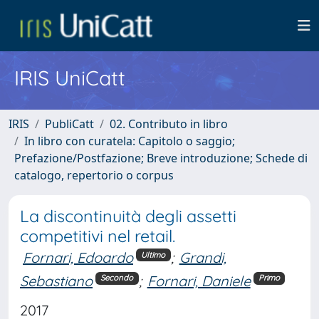
IRIS UniCatt
IRIS
PubliCatt
02. Contributo in libro
In libro con curatela: Capitolo o saggio;
Prefazione/Postfazione; Breve introduzione; Schede di
catalogo, repertorio o corpus
La discontinuità degli assetti
competitivi nel retail.
Fornari, Edoardo
;
Grandi,
Ultimo
Sebastiano
;
Fornari, Daniele
Secondo
Primo
2017