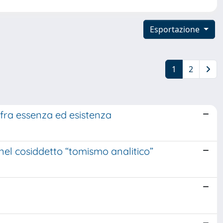
Esportazione
1
2
 fra essenza ed esistenza
 nel cosiddetto “tomismo analitico”