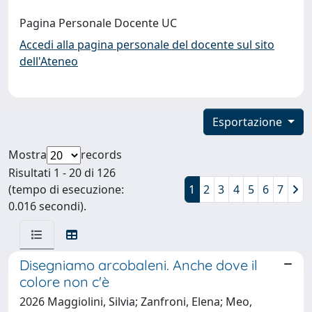
Pagina Personale Docente UC
Accedi alla pagina personale del docente sul sito
dell'Ateneo
Esportazione
Mostra
records
Risultati 1 - 20 di 126
(tempo di esecuzione:
1
2
3
4
5
6
7
0.016 secondi).
Disegniamo arcobaleni. Anche dove il
colore non c'è
2026 Maggiolini, Silvia; Zanfroni, Elena; Meo,