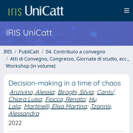
IRIS UniCatt
IRIS
PubliCatt
04. Contributo a convegno
Atti di Convegno, Congresso, Giornate di studio, ecc.,
Workshop (in volume)
Decision-making in a time of chaos
Anzivino, Alessia
;
Biraghi, Silvia
;
Cantu',
Chiara Luisa
;
Fiocca, Renato
;
Hu,
Lala
;
Martinelli, Elisa Martina
;
Tzannis,
Alessandra
2022