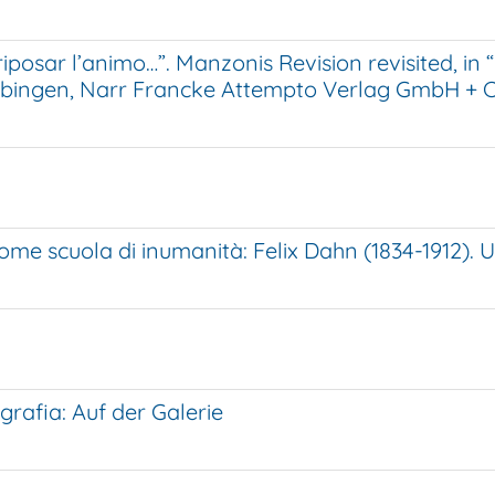
osar l’animo…”. Manzonis Revision revisited, in “Pa
Tübingen, Narr Francke Attempto Verlag GmbH + Co
ome scuola di inumanità: Felix Dahn (1834-1912). U
ografia: Auf der Galerie