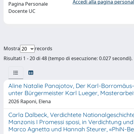
Accedi alla pagina personal
Pagina Personale
Docente UC
Mostra
records
Risultati 1 - 20 di 48 (tempo di esecuzione: 0.027 secondi).
Aline Natalie Panajotov, Der Karl-Borromäus
unter Bürgermeister Karl Lueger, Masterarbei
2026 Raponi, Elena
Carla Dalbeck, Verdichtete Nationalgeschicht
Manzonis I Promessi sposi, in Verdichtung und
Marco Agnetta und Hannah Steurer, «PhiN-Beihe