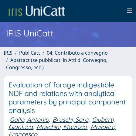
IRIS UniCatt
IRIS
PubliCatt
04. Contributo a convegno
Abstract (se pubblicati in Atti di Convegno,
Congresso, ecc.)
Evaluation of forage indigestible
NDF and relations with analytical
parameters by principal component
analysis
Gallo, Antonio
;
Bruschi, Sara
;
Giuberti,
Gianluca
;
Moschini, Maurizio
;
Masoero,
Francesco