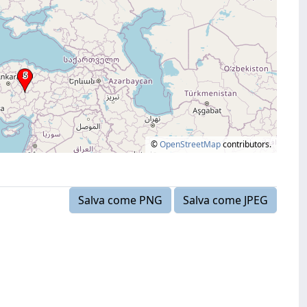
©
OpenStreetMap
contributors.
Salva come PNG
Salva come JPEG