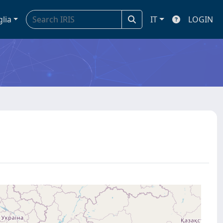
glia
IT
LOGIN