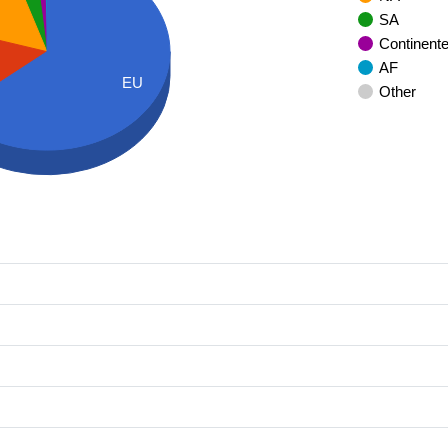
SA
Continent
AF
EU
Other