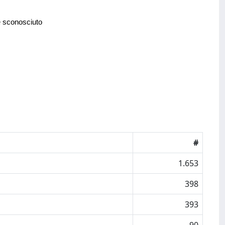
e sconosciuto
#
1.653
398
393