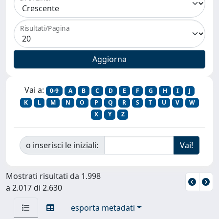
Risultati/Pagina
Vai a:
0-9
A
B
C
D
E
F
G
H
I
J
K
L
M
N
O
P
Q
R
S
T
U
V
W
X
Y
Z
o inserisci le iniziali:
Mostrati risultati da 1.998
a 2.017 di 2.630
esporta metadati