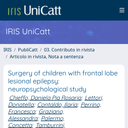
IRIS UniCatt
IRIS
PubliCatt
03. Contributo in rivista
Articolo in rivista, Nota a sentenza
Surgery of children with frontal lobe
lesional epilepsy:
neuropsychological study
Chieffo, Daniela Pia Rosaria
;
Lettori,
Donatella
;
Contaldo, Ilaria
;
Perrino,
Francesca
;
Graziano,
Alessandra
;
Palermo,
Concetta
;
Tamburrini,