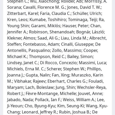
Stephen C.; Wu, Xiaochong; Rolider, Adi; Morrissy, A.
Sorana; Cavalli, Florence M. G.; Jones, David T. W.;
Zitterbart, Karel; Faria, Claudia C.; Schüller, Ulrich;
Kren, Leos; Kumabe, Toshihiro; Tominaga, Teiji; Ra,
Young Shin; Garami, Miklós; Hauser, Peter; Chan,
Jennifer A.; Robinson, Shenandoah; Bognár, László;
Klekner, Almos; Saad, Ali G.; Liau, Linda M.; Albrecht,
Steffen; Fontebasso, Adam; Cinalli, Giuseppe; De
Antonellis, Pasqualino; Zollo, Massimo; Cooper,
Michael K.; Thompson, Reid C.; Bailey, Simon;
Lindsey, Janet C.; Di Rocco, Concezio; Massimi, Luca;
Michiels, Erna M. C.; Scherer, Stephen W.; Phillips,
Joanna J.; Gupta, Nalin; Fan, Xing; Muraszko, Karin
M.; Vibhakar, Rajeev; Eberhart, Charles G.; Fouladi,
Maryam; Lach, Boleslaw; Jung, Shin; Wechsler-Reya,
Robert J.; Fèvre-Montange, Michelle; Jouvet, Anne;
Jabado, Nada; Pollack, Ian F.; Weiss, William A.; Lee,
Ji-Yeoun; Cho, Byung-Kyu; Kim, Seung-Ki; Wang, Kyu-
Chang; Leonard, Jeffrey R.; Rubin, Joshua B.; De