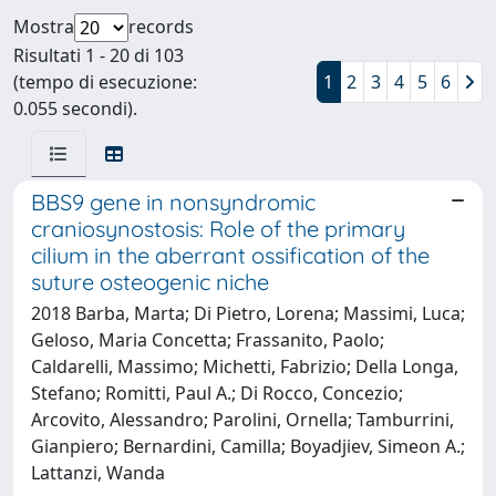
Mostra
records
Risultati 1 - 20 di 103
(tempo di esecuzione:
1
2
3
4
5
6
0.055 secondi).
BBS9 gene in nonsyndromic
craniosynostosis: Role of the primary
cilium in the aberrant ossification of the
suture osteogenic niche
2018 Barba, Marta; Di Pietro, Lorena; Massimi, Luca;
Geloso, Maria Concetta; Frassanito, Paolo;
Caldarelli, Massimo; Michetti, Fabrizio; Della Longa,
Stefano; Romitti, Paul A.; Di Rocco, Concezio;
Arcovito, Alessandro; Parolini, Ornella; Tamburrini,
Gianpiero; Bernardini, Camilla; Boyadjiev, Simeon A.;
Lattanzi, Wanda