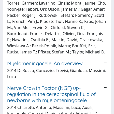
Torres, Carmen; Lavarino, Cinzia; Mora, Jaume; Cho,
Yoon-Jae; Tabori, Uri; Olson, James M.; Gajjar, Amar;
Packer, Roger J.; Rutkowski, Stefan; Pomeroy, Scott
L.; French, Pim J.; Kloosterhof, Nanne K.; Kros, Johan
M.; Van Meir, Erwin G.; Clifford, Steven C.;
Bourdeaut, Franck; Delattre, Olivier; Doz, François
F.; Hawkins, Cynthia E.; Malkin, David; Grajkowska,
Wieslawa A.; Perek-Polnik, Marta; Bouffet, Eric;
Rutka, James T.; Pfister, Stefan M.; Taylor, Michael D.
Myelomeningocele: An overview
2014 Di Rocco, Concezio; Trevisi, Gianluca; Massimi,
Luca
Nerve Growth Factor (NGF) up-
regulation in the cerebrospinal fluid of
newborns with myelomeningocele
2014 Chiaretti, Antonio; Massimi, Luca; Ausili,
Emanuele; Capozzi, Daniela Angela; Manni, L; Di