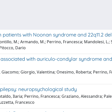
en patients with Noonan syndrome and 22q11.2 de
Pontillo, M.; Armando, M.; Perrino, Francesca; Mandolesi, L.; S
; Pitocco, Dario
ns associated with auriculo-condylar syndrome a
, Giacomo; Giorgio, Valentina; Onesimo, Roberta; Perrino, Fr
 epilepsy: neuropsychological study
ntaldo, Ilaria; Perrino, Francesca; Graziano, Alessandra; Pal
uzzetta, Francesco