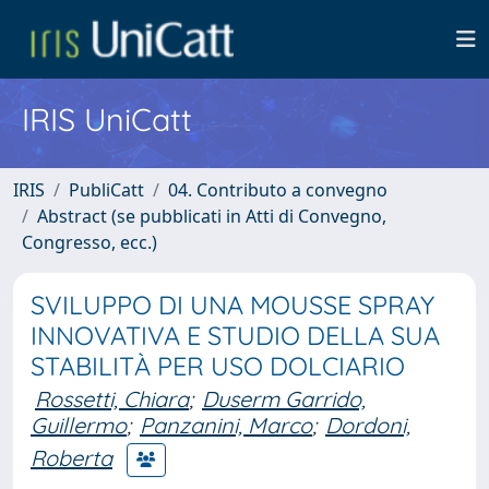
IRIS UniCatt
IRIS
PubliCatt
04. Contributo a convegno
Abstract (se pubblicati in Atti di Convegno,
Congresso, ecc.)
SVILUPPO DI UNA MOUSSE SPRAY
INNOVATIVA E STUDIO DELLA SUA
STABILITÀ PER USO DOLCIARIO
Rossetti, Chiara
;
Duserm Garrido,
Guillermo
;
Panzanini, Marco
;
Dordoni,
Roberta