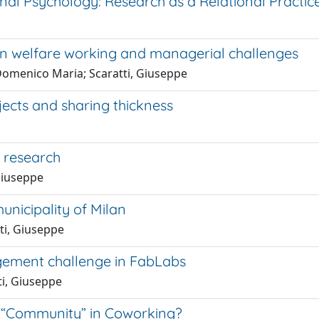
nal Psychology: Research as a Relational Practic
n welfare working and managerial challenges
 Domenico Maria; Scaratti, Giuseppe
jects and sharing thickness
n research
 Giuseppe
unicipality of Milan
tti, Giuseppe
agement challenge in FabLabs
ti, Giuseppe
s “Community” in Coworking?