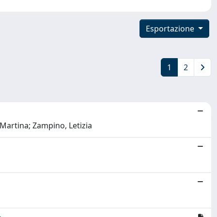
Esportazione
1
2
, Martina; Zampino, Letizia