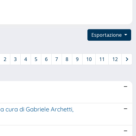
Esportazione
2
3
4
5
6
7
8
9
10
11
12
 cura di Gabriele Archetti,