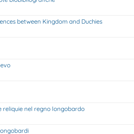
periences between Kingdom and Duchies
oevo
 reliquie nel regno longobardo
 longobardi