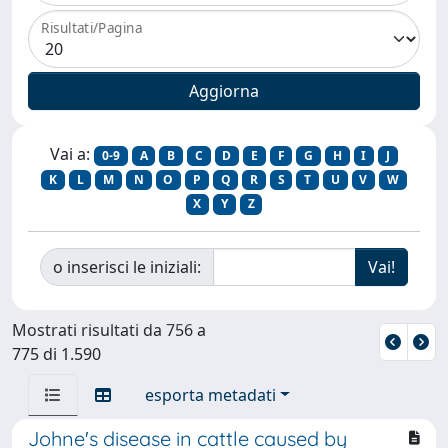
Risultati/Pagina
Vai a:
0-9
A
B
C
D
E
F
G
H
I
J
K
L
M
N
O
P
Q
R
S
T
U
V
W
X
Y
Z
o inserisci le iniziali:
Mostrati risultati da 756 a
775 di 1.590
esporta metadati
Johne's disease in cattle caused by