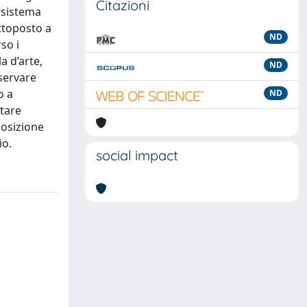
Citazioni
e sistema
ttoposto a
ND
so i
a d’arte,
ND
nservare
o a
ND
utare
posizione
io.
social impact