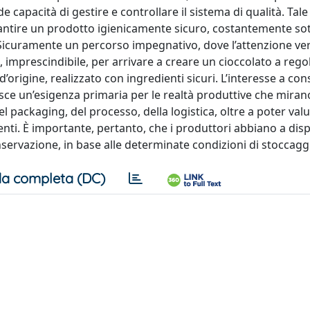
e capacità di gestire e controllare il sistema di qualità. Tal
arantire un prodotto igienicamente sicuro, costantemente so
e. Sicuramente un percorso impegnativo, dove l’attenzione ver
mprescindibile, per arrivare a creare un cioccolato a regol
 d’origine, realizzato con ingredienti sicuri. L’interesse a co
isce un’esigenza primaria per le realtà produttive che miran
l packaging, del processo, della logistica, oltre a poter val
enti. È importante, pertanto, che i produttori abbiano a dis
ervazione, in base alle determinate condizioni di stoccagg
a completa (DC)