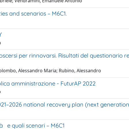
Gabriele; Vendramini, Emanuele Antonio
ies and scenarios – M6C1.
Y
a
scersi per rinnovarsi. Risultati del questionario 
Colombo, Alessandro Maria; Rubino, Alessandro
blica amministrazione - FuturAP 2022
o
2021–2026 national recovery plan (next generatio
à e quali scenari – M6C1