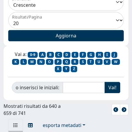
Risultati/Pagina
Vai a:
0-9
A
B
C
D
E
F
G
H
I
J
K
L
M
N
O
P
Q
R
S
T
U
V
W
X
Y
Z
o inserisci le iniziali:
Mostrati risultati da 640 a
659 di 741
esporta metadati