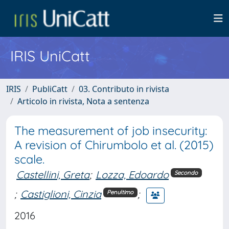
IRIS UniCatt
IRIS
PubliCatt
03. Contributo in rivista
Articolo in rivista, Nota a sentenza
The measurement of job insecurity:
A revision of Chirumbolo et al. (2015)
scale.
Castellini, Greta
;
Lozza, Edoardo
Secondo
;
Castiglioni, Cinzia
;
Penultimo
2016