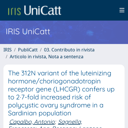
IRIS UniCatt
IRIS
PubliCatt
03. Contributo in rivista
Articolo in rivista, Nota a sentenza
The 312N variant of the luteinizing
hormone/choriogonadotropin
receptor gene (LHCGR) confers up
to 2·7-fold increased risk of
polycystic ovary syndrome in a
Sardinian population
Capalbo, Antonio
;
Sagnella,