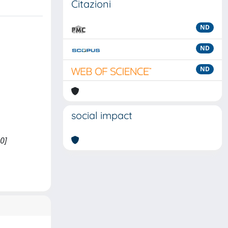
Citazioni
ND
ND
ND
social impact
0]