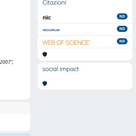
Citazioni
ND
ND
ND
 2007",
social impact