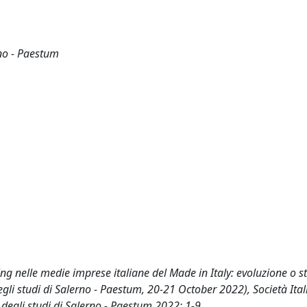
rno - Paestum
eting nelle medie imprese italiane del Made in Italy: evoluzione o st
gli studi di Salerno - Paestum, 20-21 October 2022), Società Ita
 degli studi di Salerno - Paestum 2022: 1-9