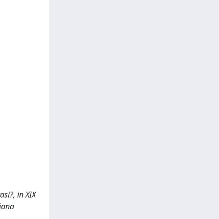
asi?, in XIX
liana