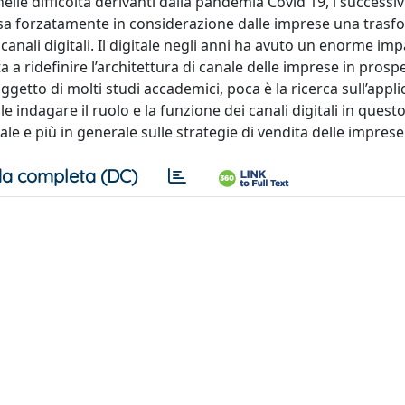
elle difficoltà derivanti dalla pandemia Covid 19, i success
 presa forzatamente in considerazione dalle imprese una tras
i canali digitali. Il digitale negli anni ha avuto un enorme imp
a ridefinire l’architettura di canale delle imprese in prospe
etto di molti studi accademici, poca è la ricerca sull’appli
le indagare il ruolo e la funzione dei canali digitali in ques
ale e più in generale sulle strategie di vendita delle imprese
a completa (DC)