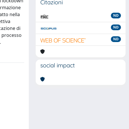
ivi lockdown
Citazioni
formazione
atto nella
ND
ttiva
ND
cazione di
to processo
ND
.
social impact