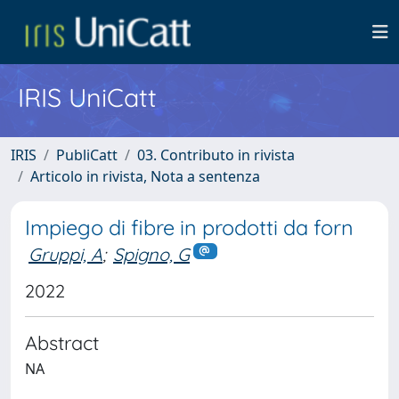
IRIS UniCatt
IRIS
PubliCatt
03. Contributo in rivista
Articolo in rivista, Nota a sentenza
Impiego di fibre in prodotti da forn
Gruppi, A
;
Spigno, G
2022
Abstract
NA