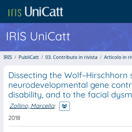
IRIS UniCatt
IRIS
PubliCatt
03. Contributo in rivista
Articolo in r
Dissecting the Wolf–Hirschhorn
neurodevelopmental gene contrib
disability, and to the facial dy
Zollino, Marcella
;
2018