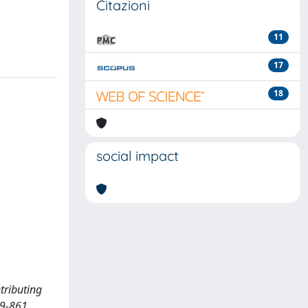
Citazioni
11
17
18
social impact
tributing
59-861.