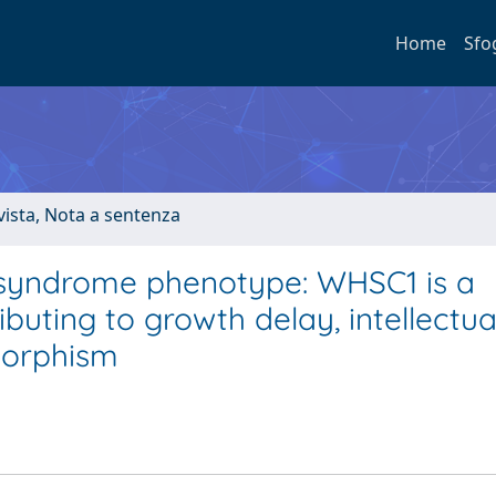
Home
Sfo
ivista, Nota a sentenza
 syndrome phenotype: WHSC1 is a
uting to growth delay, intellectua
smorphism