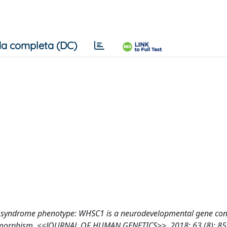
a completa (DC)
orn syndrome phenotype: WHSC1 is a neurodevelopmental gene con
al dysmorphism, <<JOURNAL OF HUMAN GENETICS>>, 2018; 63 (8): 8