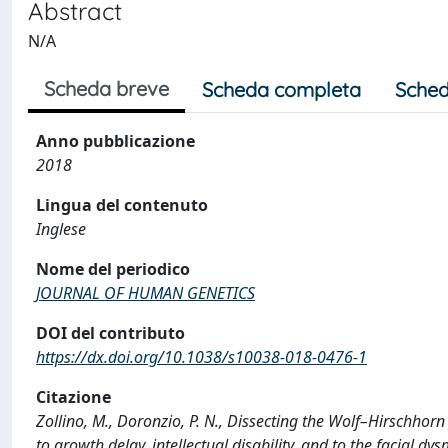
Abstract
N/A
Scheda breve
Scheda completa
Sched
Anno pubblicazione
2018
Lingua del contenuto
Inglese
Nome del periodico
JOURNAL OF HUMAN GENETICS
DOI del contributo
https://dx.doi.org/10.1038/s10038-018-0476-1
Citazione
Zollino, M., Doronzio, P. N., Dissecting the Wolf–Hirschh
to growth delay, intellectual disability, and to the faci