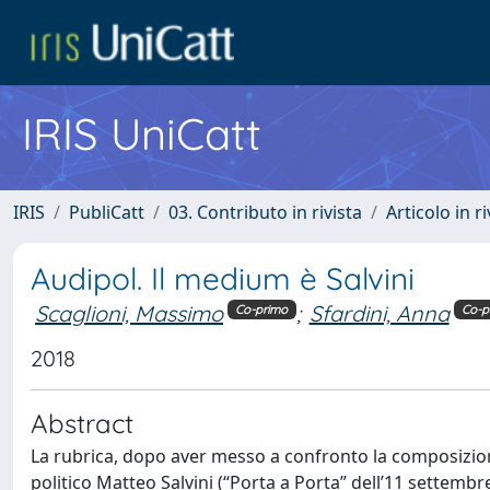
IRIS UniCatt
IRIS
PubliCatt
03. Contributo in rivista
Articolo in r
Audipol. Il medium è Salvini
Scaglioni, Massimo
;
Sfardini, Anna
Co-primo
Co-p
2018
Abstract
La rubrica, dopo aver messo a confronto la composizione d
politico Matteo Salvini (“Porta a Porta” dell’11 settemb