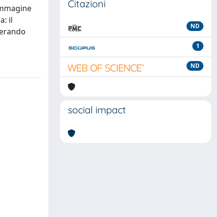
Citazioni
 immagine
: il
ND
enerando
1
ND
social impact