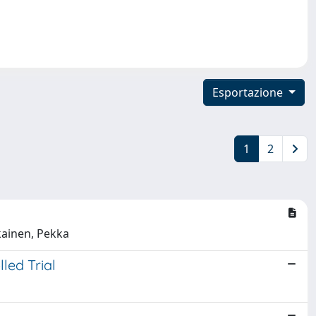
Esportazione
1
2
ikainen, Pekka
led Trial