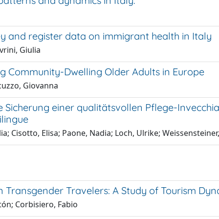
patterns and dynamics in Italy.
ey and register data on immigrant health in Italy
rini, Giulia
ong Community-Dwelling Older Adults in Europe
occuzzo, Giovanna
ge Sicherung einer qualitätsvollen Pflege-Invecchia
ilingue
ia; Cisotto, Elisa; Paone, Nadia; Loch, Ulrike; Weissensteiner
ian Transgender Travelers: A Study of Tourism Dy
tón; Corbisiero, Fabio