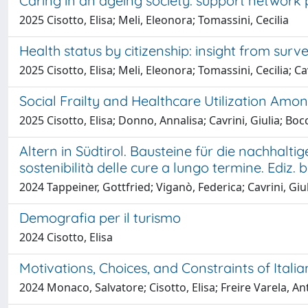
Caring in an ageing society: support network 
2025 Cisotto, Elisa; Meli, Eleonora; Tomassini, Cecilia
Health status by citizenship: insight from surv
2025 Cisotto, Elisa; Meli, Eleonora; Tomassini, Cecilia; Cav
Social Frailty and Healthcare Utilization Am
2025 Cisotto, Elisa; Donno, Annalisa; Cavrini, Giulia; B
Altern in Südtirol. Bausteine für die nachhalti
sostenibilità delle cure a lungo termine. Ediz. b
2024 Tappeiner, Gottfried; Viganò, Federica; Cavrini, Giul
Demografia per il turismo
2024 Cisotto, Elisa
Motivations, Choices, and Constraints of Ital
2024 Monaco, Salvatore; Cisotto, Elisa; Freire Varela, An