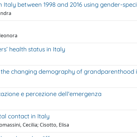
n Italy between 1998 and 2016 using gender-spec
andra
 Eleonora
s’ health status in Italy
 the changing demography of grandparenthood in
cazione e percezione dell'emergenza
l contact in Italy
massini, Cecilia; Cisotto, Elisa