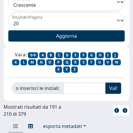
Risultati/Pagina
Vai a:
0-9
A
B
C
D
E
F
G
H
I
J
K
L
M
N
O
P
Q
R
S
T
U
V
W
X
Y
Z
o inserisci le iniziali:
Mostrati risultati da 191 a
210 di 379
esporta metadati