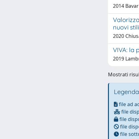
2014 Bavare
Valorizza
nuovi sti
2020 Chiusa
VIVA: la 
2019 Lambr
Mostrati risul
Legenda
file ad 
file dis
file disp
file disp
file sot