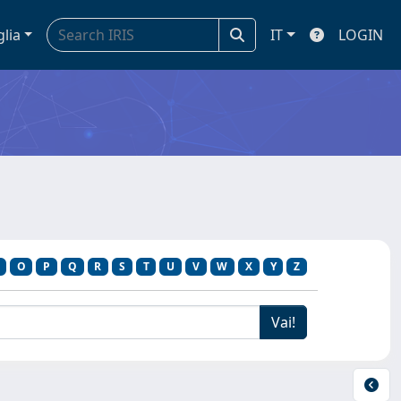
glia
IT
LOGIN
O
P
Q
R
S
T
U
V
W
X
Y
Z