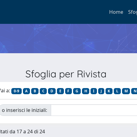
Home
Sfo
Sfoglia per Rivista
ai a:
0-9
A
B
C
D
E
F
G
H
I
J
K
L
M
N
o inserisci le iniziali:
tati da 17 a 24 di 24