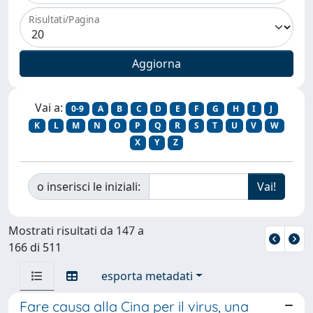
Risultati/Pagina
Vai a:
0-9
A
B
C
D
E
F
G
H
I
J
K
L
M
N
O
P
Q
R
S
T
U
V
W
X
Y
Z
o inserisci le iniziali:
Mostrati risultati da 147 a
166 di 511
esporta metadati
Fare causa alla Cina per il virus, una