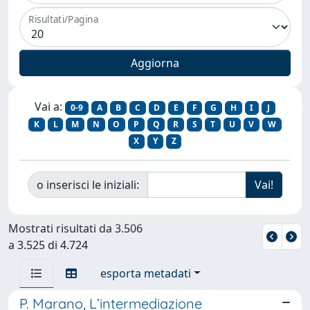
Risultati/Pagina
Vai a:
0-9
A
B
C
D
E
F
G
H
I
J
K
L
M
N
O
P
Q
R
S
T
U
V
W
X
Y
Z
o inserisci le iniziali:
Mostrati risultati da 3.506
a 3.525 di 4.724
esporta metadati
P. Marano, L’intermediazione