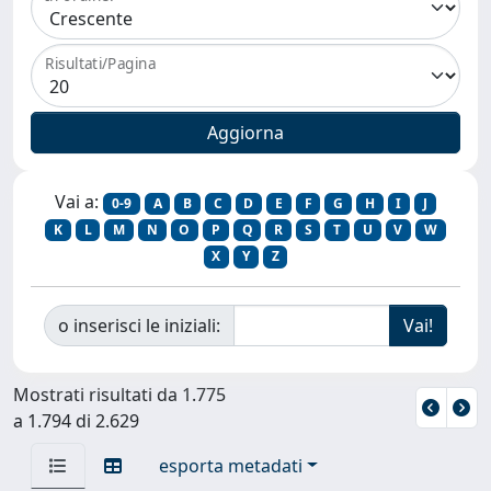
Risultati/Pagina
Vai a:
0-9
A
B
C
D
E
F
G
H
I
J
K
L
M
N
O
P
Q
R
S
T
U
V
W
X
Y
Z
o inserisci le iniziali:
Mostrati risultati da 1.775
a 1.794 di 2.629
esporta metadati