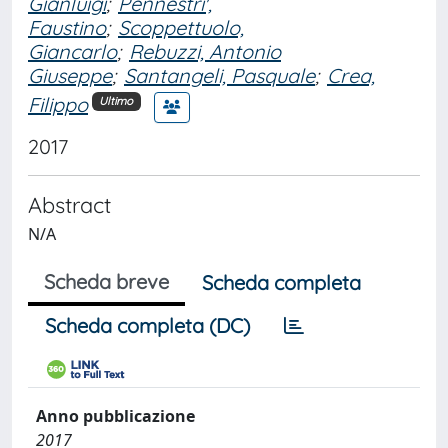
Gianluigi
;
Pennestri',
Faustino
;
Scoppettuolo,
Giancarlo
;
Rebuzzi, Antonio
Giuseppe
;
Santangeli, Pasquale
;
Crea,
Filippo
Ultimo
2017
Abstract
N/A
Scheda breve
Scheda completa
Scheda completa (DC)
Anno pubblicazione
2017