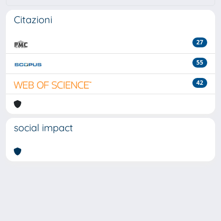
Citazioni
27
55
42
social impact
Powered by
IRIS
-
about IRIS
-