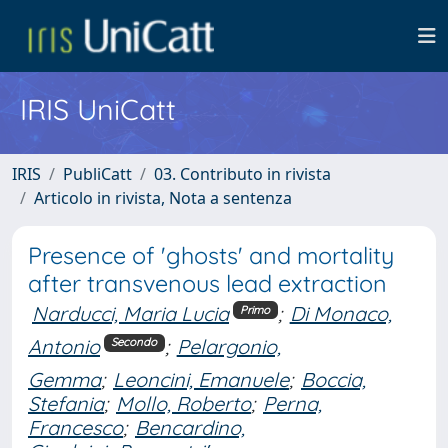
IRIS UniCatt
IRIS
PubliCatt
03. Contributo in rivista
Articolo in rivista, Nota a sentenza
Presence of 'ghosts' and mortality
after transvenous lead extraction
Narducci, Maria Lucia
;
Di Monaco,
Primo
Antonio
;
Pelargonio,
Secondo
Gemma
;
Leoncini, Emanuele
;
Boccia,
Stefania
;
Mollo, Roberto
;
Perna,
Francesco
;
Bencardino,