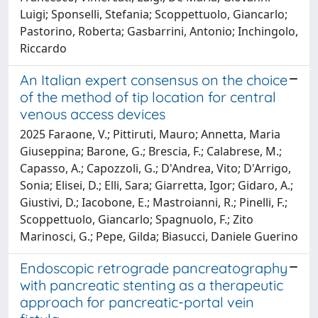
Luigi; Sponselli, Stefania; Scoppettuolo, Giancarlo;
Pastorino, Roberta; Gasbarrini, Antonio; Inchingolo,
Riccardo
An Italian expert consensus on the choice
of the method of tip location for central
venous access devices
2025 Faraone, V.; Pittiruti, Mauro; Annetta, Maria
Giuseppina; Barone, G.; Brescia, F.; Calabrese, M.;
Capasso, A.; Capozzoli, G.; D'Andrea, Vito; D'Arrigo,
Sonia; Elisei, D.; Elli, Sara; Giarretta, Igor; Gidaro, A.;
Giustivi, D.; Iacobone, E.; Mastroianni, R.; Pinelli, F.;
Scoppettuolo, Giancarlo; Spagnuolo, F.; Zito
Marinosci, G.; Pepe, Gilda; Biasucci, Daniele Guerino
Endoscopic retrograde pancreatography
with pancreatic stenting as a therapeutic
approach for pancreatic-portal vein