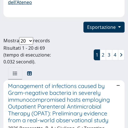
dell'Ateneo
Esportazione
Mostra
records
Risultati 1 - 20 di 69
(tempo di esecuzione:
1
2
3
4
0.032 secondi).
Management of infections caused by
Gram-negative bacteria in severely
immunocompromised hosts employing
Outpatient Parenteral Antimicrobial
Therapy (OPAT): Preliminary evidence
from a real-world observational study