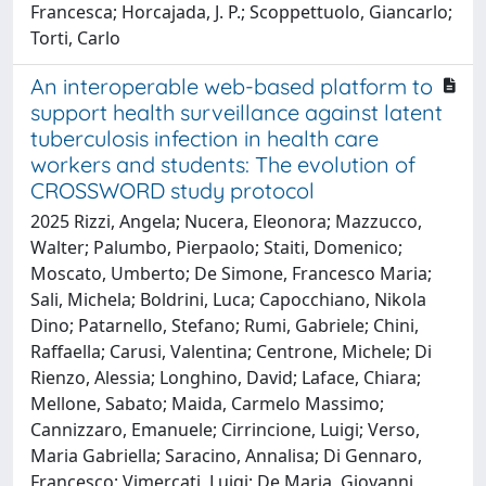
Francesca; Horcajada, J. P.; Scoppettuolo, Giancarlo;
Torti, Carlo
An interoperable web-based platform to
support health surveillance against latent
tuberculosis infection in health care
workers and students: The evolution of
CROSSWORD study protocol
2025 Rizzi, Angela; Nucera, Eleonora; Mazzucco,
Walter; Palumbo, Pierpaolo; Staiti, Domenico;
Moscato, Umberto; De Simone, Francesco Maria;
Sali, Michela; Boldrini, Luca; Capocchiano, Nikola
Dino; Patarnello, Stefano; Rumi, Gabriele; Chini,
Raffaella; Carusi, Valentina; Centrone, Michele; Di
Rienzo, Alessia; Longhino, David; Laface, Chiara;
Mellone, Sabato; Maida, Carmelo Massimo;
Cannizzaro, Emanuele; Cirrincione, Luigi; Verso,
Maria Gabriella; Saracino, Annalisa; Di Gennaro,
Francesco; Vimercati, Luigi; De Maria, Giovanni