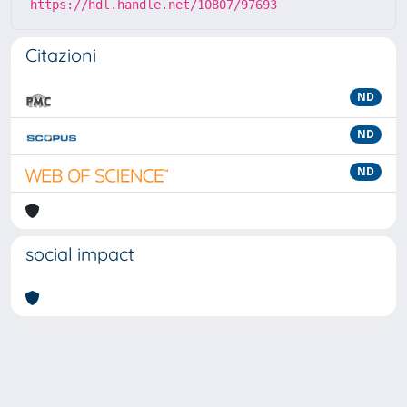
https://hdl.handle.net/10807/97693
Citazioni
ND
ND
ND
social impact