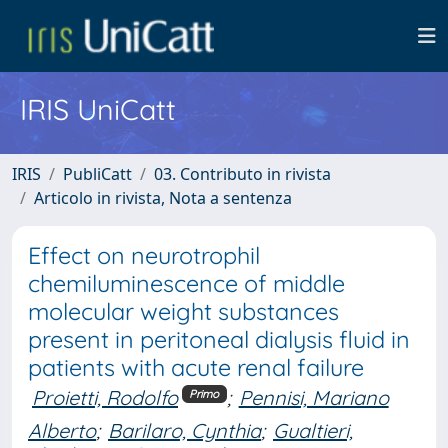
IRIS UniCatt
IRIS
PubliCatt
03. Contributo in rivista
Articolo in rivista, Nota a sentenza
Effect on neurotrophil
chemiluminescence of middle
molecular weight substances
present in peritoneal dialysis fluid in
patients with acute renal failure
Proietti, Rodolfo
;
Pennisi, Mariano
Primo
Alberto
;
Barilaro, Cynthia
;
Gualtieri,