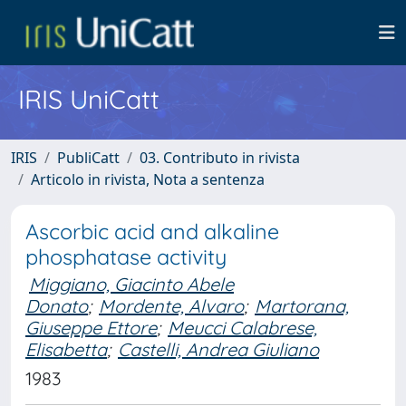
IRIS UniCatt
IRIS
PubliCatt
03. Contributo in rivista
Articolo in rivista, Nota a sentenza
Ascorbic acid and alkaline
phosphatase activity
Miggiano, Giacinto Abele
Donato
;
Mordente, Alvaro
;
Martorana,
Giuseppe Ettore
;
Meucci Calabrese,
Elisabetta
;
Castelli, Andrea Giuliano
1983