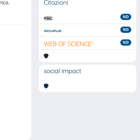
Citazioni
rico.
ND
ND
ND
social impact