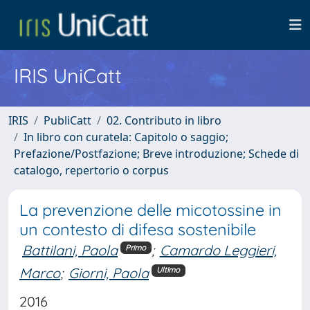
IRIS UniCatt
IRIS
PubliCatt
02. Contributo in libro
In libro con curatela: Capitolo o saggio;
Prefazione/Postfazione; Breve introduzione; Schede di
catalogo, repertorio o corpus
La prevenzione delle micotossine in
un contesto di difesa sostenibile
Battilani, Paola
;
Camardo Leggieri,
Primo
Marco
;
Giorni, Paola
Ultimo
2016