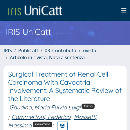
IRIS UniCatt
IRIS
PubliCatt
03. Contributo in rivista
Articolo in rivista, Nota a sentenza
Surgical Treatment of Renal Cell
Carcinoma With Cavoatrial
Involvement: A Systematic Review of
the Literature
Gaudino, Mario Fulvio Luigi
Primo
;
Cammertoni, Federico
;
Massetti,
Massimo
;
Penultimo