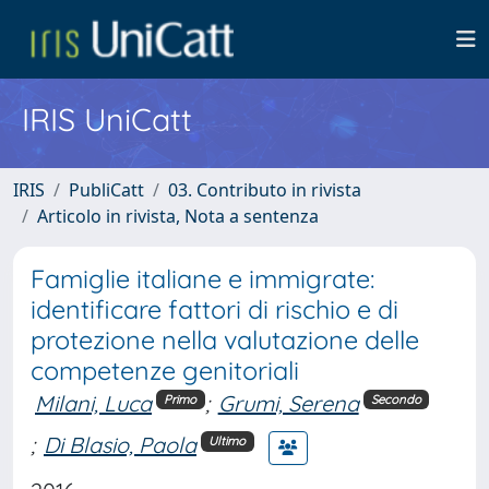
IRIS UniCatt
IRIS
PubliCatt
03. Contributo in rivista
Articolo in rivista, Nota a sentenza
Famiglie italiane e immigrate:
identificare fattori di rischio e di
protezione nella valutazione delle
competenze genitoriali
Milani, Luca
;
Grumi, Serena
Primo
Secondo
;
Di Blasio, Paola
Ultimo