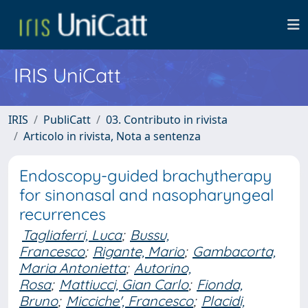
IRIS UniCatt
IRIS
PubliCatt
03. Contributo in rivista
Articolo in rivista, Nota a sentenza
Endoscopy-guided brachytherapy
for sinonasal and nasopharyngeal
recurrences
Tagliaferri, Luca
;
Bussu,
Francesco
;
Rigante, Mario
;
Gambacorta,
Maria Antonietta
;
Autorino,
Rosa
;
Mattiucci, Gian Carlo
;
Fionda,
Bruno
;
Micciche', Francesco
;
Placidi,