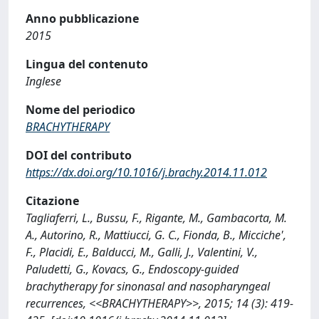
Anno pubblicazione
2015
Lingua del contenuto
Inglese
Nome del periodico
BRACHYTHERAPY
DOI del contributo
https://dx.doi.org/10.1016/j.brachy.2014.11.012
Citazione
Tagliaferri, L., Bussu, F., Rigante, M., Gambacorta, M.
A., Autorino, R., Mattiucci, G. C., Fionda, B., Micciche',
F., Placidi, E., Balducci, M., Galli, J., Valentini, V.,
Paludetti, G., Kovacs, G., Endoscopy-guided
brachytherapy for sinonasal and nasopharyngeal
recurrences, <<BRACHYTHERAPY>>, 2015; 14 (3): 419-