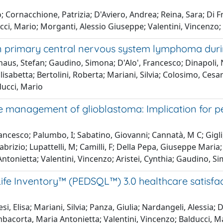
; Cornacchione, Patrizia; D'Aviero, Andrea; Reina, Sara; Di Fr
cci, Mario; Morganti, Alessio Giuseppe; Valentini, Vincenzo;
n primary central nervous system lymphoma duri
haus, Stefan; Gaudino, Simona; D'Alo', Francesco; Dinapoli, N
lisabetta; Bertolini, Roberta; Mariani, Silvia; Colosimo, Cesa
ducci, Mario
e management of glioblastoma: Implication for p
rancesco; Palumbo, I; Sabatino, Giovanni; Cannatà, M C; Gigli, 
abrizio; Lupattelli, M; Camilli, F; Della Pepa, Giuseppe Maria
tonietta; Valentini, Vincenzo; Aristei, Cynthia; Gaudino, S
of Life Inventory™ (PEDSQL™) 3.0 healthcare sati
si, Elisa; Mariani, Silvia; Panza, Giulia; Nardangeli, Alessia
corta, Maria Antonietta; Valentini, Vincenzo; Balducci, Mari