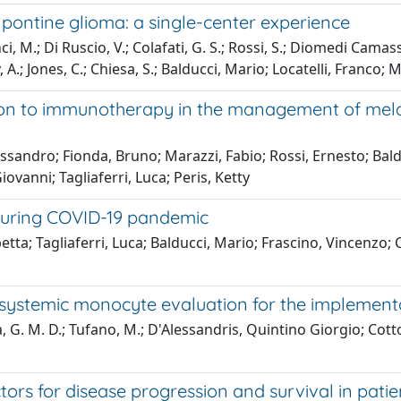
c pontine glioma: a single-center experience
i, M.; Di Ruscio, V.; Colafati, G. S.; Rossi, S.; Diomedi Camassei
y, A.; Jones, C.; Chiesa, S.; Balducci, Mario; Locatelli, Franco
ition to immunotherapy in the management of mel
Alessandro; Fionda, Bruno; Marazzi, Fabio; Rossi, Ernesto; Ba
iovanni; Tagliaferri, Luca; Peris, Ketty
 during COVID-19 pandemic
sabetta; Tagliaferri, Luca; Balducci, Mario; Frascino, Vincenzo
 systemic monocyte evaluation for the impleme
 G. M. D.; Tufano, M.; D'Alessandris, Quintino Giorgio; Cott
tors for disease progression and survival in pati