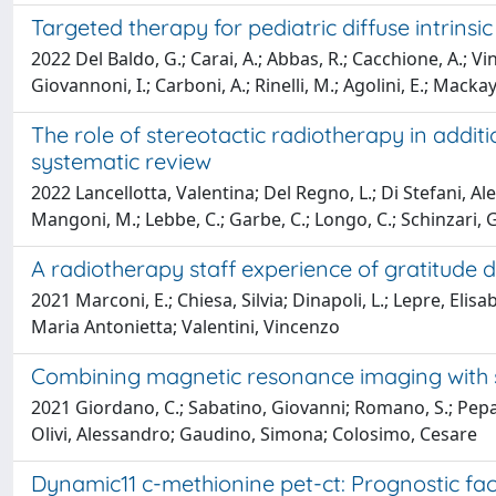
Targeted therapy for pediatric diffuse intrinsi
2022 Del Baldo, G.; Carai, A.; Abbas, R.; Cacchione, A.; Vinc
Giovannoni, I.; Carboni, A.; Rinelli, M.; Agolini, E.; Macka
The role of stereotactic radiotherapy in add
systematic review
2022 Lancellotta, Valentina; Del Regno, L.; Di Stefani, 
Mangoni, M.; Lebbe, C.; Garbe, C.; Longo, C.; Schinzari, G
A radiotherapy staff experience of gratitude
2021 Marconi, E.; Chiesa, Silvia; Dinapoli, L.; Lepre, Eli
Maria Antonietta; Valentini, Vincenzo
Combining magnetic resonance imaging with
2021 Giordano, C.; Sabatino, Giovanni; Romano, S.; Pepa,
Olivi, Alessandro; Gaudino, Simona; Colosimo, Cesare
Dynamic11 c-methionine pet-ct: Prognostic fac