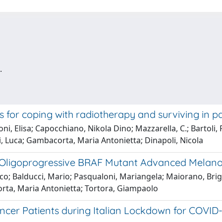
.
es for coping with radiotherapy and surviving in p
, Elisa; Capocchiano, Nikola Dino; Mazzarella, C.; Bartoli, F. 
rri, Luca; Gambacorta, Maria Antonietta; Dinapoli, Nicola
r Oligoprogressive BRAF Mutant Advanced Mela
esco; Balducci, Mario; Pasqualoni, Mariangela; Maiorano, Bri
orta, Maria Antonietta; Tortora, Giampaolo
Cancer Patients during Italian Lockdown for COVI