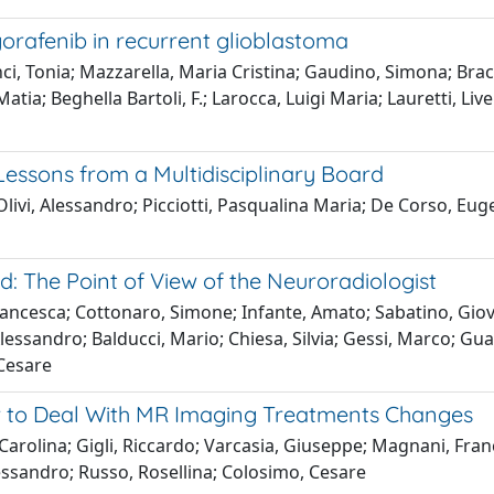
gorafenib in recurrent glioblastoma
enci, Tonia; Mazzarella, Maria Cristina; Gaudino, Simona; Bra
tia; Beghella Bartoli, F.; Larocca, Luigi Maria; Lauretti, Live
essons from a Multidisciplinary Board
livi, Alessandro; Picciotti, Pasqualina Maria; De Corso, Eugen
: The Point of View of the Neuroradiologist
ancesca; Cottonaro, Simone; Infante, Amato; Sabatino, Gio
Alessandro; Balducci, Mario; Chiesa, Silvia; Gessi, Marco; Gua
 Cesare
w to Deal With MR Imaging Treatments Changes
olina; Gigli, Riccardo; Varcasia, Giuseppe; Magnani, Frances
essandro; Russo, Rosellina; Colosimo, Cesare