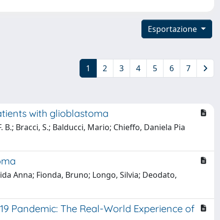
Esportazione
1
2
3
4
5
6
7
atients with glioblastoma
B.; Bracci, S.; Balducci, Mario; Chieffo, Daniela Pia
noma
gida Anna; Fionda, Bruno; Longo, Silvia; Deodato,
D-19 Pandemic: The Real-World Experience of