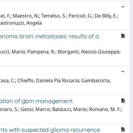
, F.; Maestro, N.; Temelso, S.; Pericoli, G.; De Billy, E.;
; Mastronuzzi, Angela
anoma brain metastases: results of a
lducci, Mario; Pampena, R.; Morganti, Alessio Giuseppe;
; Casa, C.; Chieffo, Daniela Pia Rosaria; Gambacorta,
ntation of gbm management
onaro, S.; Gessi, Marco; Balducci, Mario; Romano, M. F.;
ents with suspected glioma recurrence