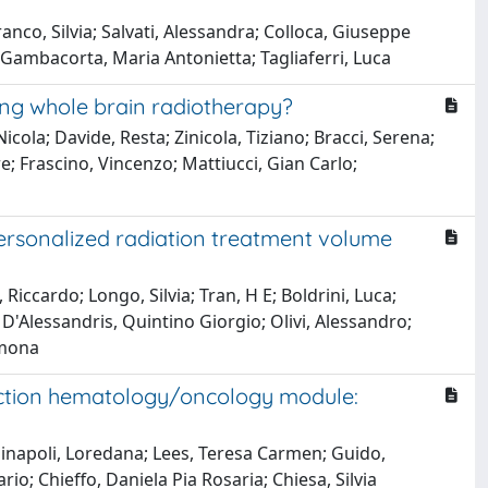
anco, Silvia; Salvati, Alessandra; Colloca, Giuseppe
 Gambacorta, Maria Antonietta; Tagliaferri, Luca
ng whole brain radiotherapy?
icola; Davide, Resta; Zinicola, Tiziano; Bracci, Serena;
re; Frascino, Vincenzo; Mattiucci, Gian Carlo;
ersonalized radiation treatment volume
Riccardo; Longo, Silvia; Tran, H E; Boldrini, Luca;
; D'Alessandris, Quintino Giorgio; Olivi, Alessandro;
imona
sfaction hematology/oncology module:
; Dinapoli, Loredana; Lees, Teresa Carmen; Guido,
o; Chieffo, Daniela Pia Rosaria; Chiesa, Silvia