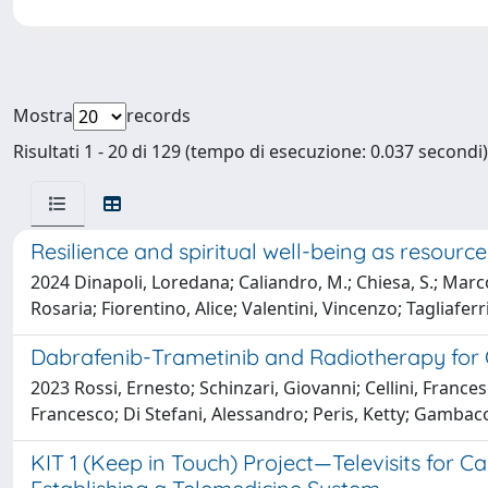
Mostra
records
Risultati 1 - 20 di 129 (tempo di esecuzione: 0.037 secondi)
Resilience and spiritual well-being as resourc
2024 Dinapoli, Loredana; Caliandro, M.; Chiesa, S.; Marconi
Rosaria; Fiorentino, Alice; Valentini, Vincenzo; Tagliafe
Dabrafenib-Trametinib and Radiotherapy fo
2023 Rossi, Ernesto; Schinzari, Giovanni; Cellini, Franc
Francesco; Di Stefani, Alessandro; Peris, Ketty; Gambac
KIT 1 (Keep in Touch) Project—Televisits for 