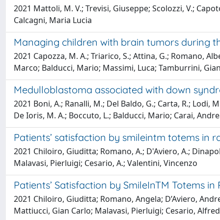
2021 Mattoli, M. V.; Trevisi, Giuseppe; Scolozzi, V.; Capotos
Calcagni, Maria Lucia
Managing children with brain tumors during th
2021 Capozza, M. A.; Triarico, S.; Attina, G.; Romano, A
Marco; Balducci, Mario; Massimi, Luca; Tamburrini, Gia
Medulloblastoma associated with down syndro
2021 Boni, A.; Ranalli, M.; Del Baldo, G.; Carta, R.; Lodi, M.; 
De Ioris, M. A.; Boccuto, L.; Balducci, Mario; Carai, And
Patients’ satisfaction by smileintm totems in
2021 Chiloiro, Giuditta; Romano, A.; D'Aviero, A.; Dinapol
Malavasi, Pierluigi; Cesario, A.; Valentini, Vincenzo
Patients’ Satisfaction by SmileInTM Totems in
2021 Chiloiro, Giuditta; Romano, Angela; D’Aviero, Andre
Mattiucci, Gian Carlo; Malavasi, Pierluigi; Cesario, Alfre