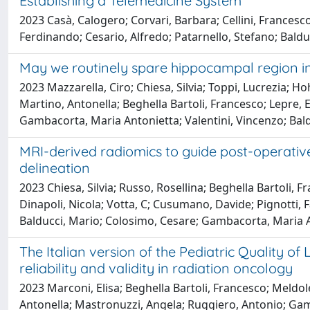
Establishing a Telemedicine System
2023 Casà, Calogero; Corvari, Barbara; Cellini, Francesco
Ferdinando; Cesario, Alfredo; Patarnello, Stefano; Baldu
May we routinely spare hippocampal region i
2023 Mazzarella, Ciro; Chiesa, Silvia; Toppi, Lucrezia; Ho
Martino, Antonella; Beghella Bartoli, Francesco; Lepre, E
Gambacorta, Maria Antonietta; Valentini, Vincenzo; Bal
MRI-derived radiomics to guide post-operativ
delineation
2023 Chiesa, Silvia; Russo, Rosellina; Beghella Bartoli, F
Dinapoli, Nicola; Votta, C; Cusumano, Davide; Pignotti, F
Balducci, Mario; Colosimo, Cesare; Gambacorta, Maria An
The Italian version of the Pediatric Quality 
reliability and validity in radiation oncology
2023 Marconi, Elisa; Beghella Bartoli, Francesco; Meldole
Antonella; Mastronuzzi, Angela; Ruggiero, Antonio; Gamba