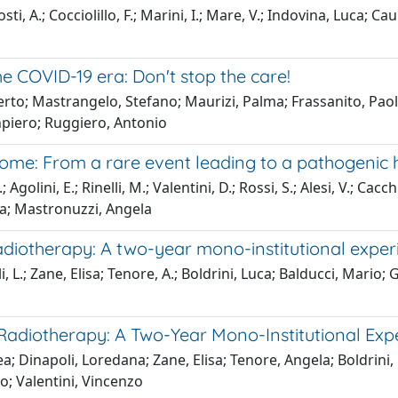
ti, A.; Cocciolillo, F.; Marini, I.; Mare, V.; Indovina, Luca; Cau
e COVID-19 era: Don't stop the care!
lberto; Mastrangelo, Stefano; Maurizi, Palma; Frassanito, Pao
npiero; Ruggiero, Antonio
me: From a rare event leading to a pathogenic 
Agolini, E.; Rinelli, M.; Valentini, D.; Rossi, S.; Alesi, V.; Cacchi
rea; Mastronuzzi, Angela
 radiotherapy: A two-year mono-institutional expe
i, L.; Zane, Elisa; Tenore, A.; Boldrini, Luca; Balducci, Mari
 Radiotherapy: A Two-Year Mono-Institutional Exp
a; Dinapoli, Loredana; Zane, Elisa; Tenore, Angela; Boldrini
do; Valentini, Vincenzo