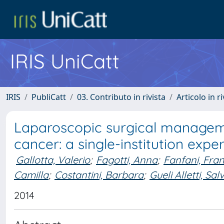
IRIS UniCatt
IRIS
PubliCatt
03. Contributo in rivista
Articolo in r
Laparoscopic surgical manageme
cancer: a single-institution expe
Gallotta, Valerio
;
Fagotti, Anna
;
Fanfani, Fra
Camilla
;
Costantini, Barbara
;
Gueli Alletti, Sa
2014