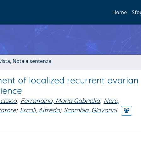
Home
Sfo
ivista, Nota a sentenza
nt of localized recurrent ovarian
rience
ncesco
;
Ferrandina, Maria Gabriella
;
Nero,
lvatore
;
Ercoli, Alfredo
;
Scambia, Giovanni