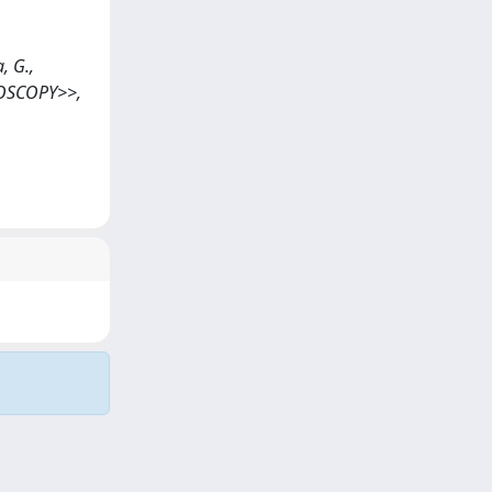
, G.,
NDOSCOPY>>,