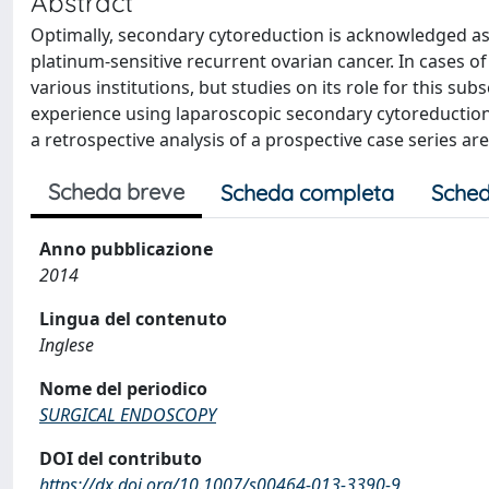
Abstract
Optimally, secondary cytoreduction is acknowledged as 
platinum-sensitive recurrent ovarian cancer. In cases o
various institutions, but studies on its role for this subs
experience using laparoscopic secondary cytoreduction 
a retrospective analysis of a prospective case series ar
Scheda breve
Scheda completa
Sched
Anno pubblicazione
2014
Lingua del contenuto
Inglese
Nome del periodico
SURGICAL ENDOSCOPY
DOI del contributo
https://dx.doi.org/10.1007/s00464-013-3390-9