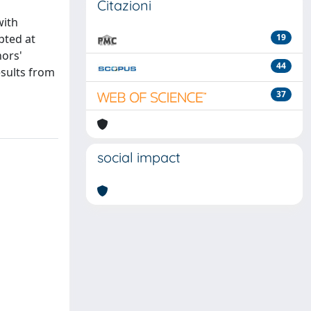
Citazioni
with
pted at
19
hors'
44
esults from
37
social impact