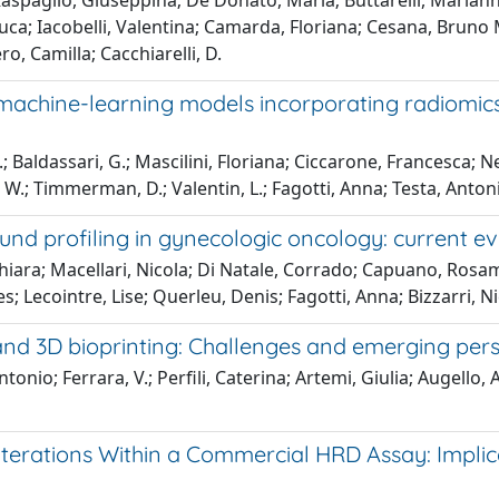
; Raspaglio, Giuseppina; De Donato, Maria; Buttarelli, Mariann
, Luca; Iacobelli, Valentina; Camarda, Floriana; Cesana, Bruno
o, Camilla; Cacchiarelli, D.
achine-learning models incorporating radiomics 
 Baldassari, G.; Mascilini, Floriana; Ciccarone, Francesca; Ne
, W.; Timmerman, D.; Valentin, L.; Fagotti, Anna; Testa, Anton
und profiling in gynecologic oncology: current e
ara; Macellari, Nicola; Di Natale, Corrado; Capuano, Rosamar
s; Lecointre, Lise; Querleu, Denis; Fagotti, Anna; Bizzarri, Ni
 and 3D bioprinting: Challenges and emerging per
onio; Ferrara, V.; Perfili, Caterina; Artemi, Giulia; Augello, A
rations Within a Commercial HRD Assay: Implicat