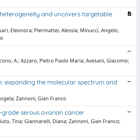
r heterogeneity and uncovers targetable
ari, Eleonora; Piermattei, Alessia; Minucci, Angelo;
io
Iacono, A.; Azzaro, Pietro Paolo Maria; Avesani, Giacomo;
on: expanding the molecular spectrum and
 Angela; Zannoni, Gian Franco
h-grade serous ovarian cancer
asciuto, Tina; Giannarelli, Diana; Zannoni, Gian Franco;