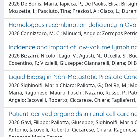
2026 De Bonis, Maria; Iapicca, P.; De Paolis, Elisa; Brisigh
Mozzetta, I.; Pasciuto, Tina; Preziosi, A.; Giaco, L.; Dura
Homologous recombination deficiency in Ovar
2026 Cannizzaro, M. C.; Minucci, Angelo; Zormpas Petrid
Incidence and impact of low-volume lymph no
2026 Bizzarri, Nicolo'; Lago, V.; Agusti, N.; Uccella, S.; 
Cosentino, F.; Vizzielli, Giuseppe; Giannarelli, Diana; Di 
Liquid Biopsy in Non-Metastatic Prostate Canc
2026 Sighinolfi, Maria Chiara; Pallotta, G.; Del Re, M.; M
Maria; Ragonese, Mauro; Foschi, Nazario; Russo, P.; Patel
Angelo; Iacovelli, Roberto; Ciccarese, Chiara; Tagliafer
Patient-derived organoids in renal cell carci
2026 Gavi, Filippo; Pallotta, Giuseppe; Sighinolfi, Maria
Antonio; Iacovelli, Roberto; Ciccarese, Chiara; Ragonese,