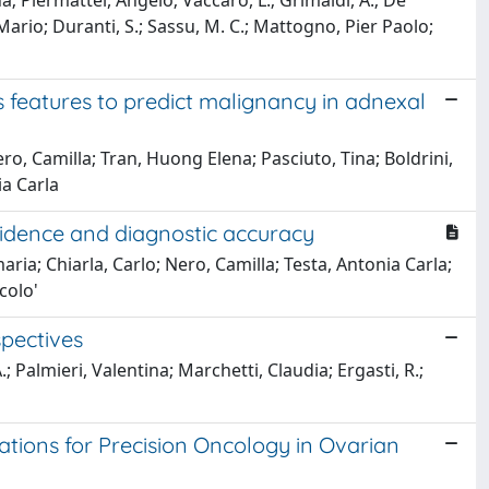
a; Piermattei, Angelo; Vaccaro, L.; Grimaldi, A.; De
 Mario; Duranti, S.; Sassu, M. C.; Mattogno, Pier Paolo;
features to predict malignancy in adnexal
ro, Camilla; Tran, Huong Elena; Pasciuto, Tina; Boldrini,
ia Carla
vidence and diagnostic accuracy
ia; Chiarla, Carlo; Nero, Camilla; Testa, Antonia Carla;
colo'
spectives
.; Palmieri, Valentina; Marchetti, Claudia; Ergasti, R.;
ions for Precision Oncology in Ovarian