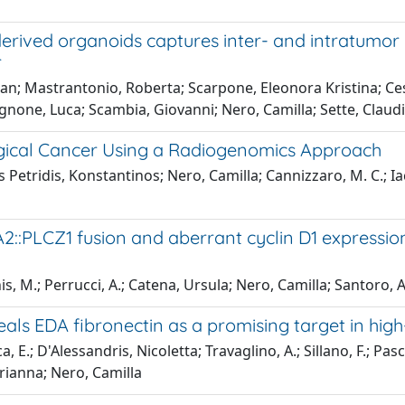
-derived organoids captures inter- and intratumo
r
tian; Mastrantonio, Roberta; Scarpone, Eleonora Kristina; Ces
none, Luca; Scambia, Giovanni; Nero, Camilla; Sette, Claud
gical Cancer Using a Radiogenomics Approach
s Petridis, Konstantinos; Nero, Camilla; Cannizzaro, M. C.; 
2::PLCZ1 fusion and aberrant cyclin D1 expressi
is, M.; Perrucci, A.; Catena, Ursula; Nero, Camilla; Santoro,
als EDA fibronectin as a promising target in hig
uca, E.; D'Alessandris, Nicoletta; Travaglino, A.; Sillano, F.; P
arianna; Nero, Camilla