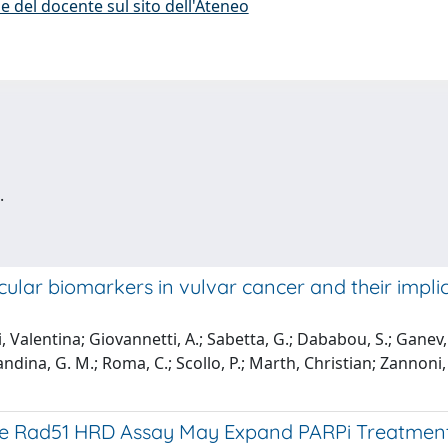
e del docente sul sito dell'Ateneo
.
cular biomarkers in vulvar cancer and their impli
i, Valentina; Giovannetti, A.; Sabetta, G.; Dababou, S.; Gane
ndina, G. M.; Roma, C.; Scollo, P.; Marth, Christian; Zannoni
e Rad51 HRD Assay May Expand PARPi Treatment El