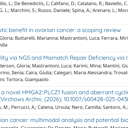
o, L.; De Benedictis, I.; Califano, D.; Catalano, R.; Baviello, C.
.; Marchini, S.; Russo, Daniele; Spina, A.; Arenare, L.; Morra,
tic benefit in ovarian cancer: a scoping review
loria; Buttarelli, Marianna; Mastrantoni, Luca; Ferrara, Miria
illa
ility via NGS and Mismatch Repair Deficiency via
erson, Gloria; Mastrantoni, Luca; Karimi, Mina; Mantini, Giu
rino, Ilenia; Caira, Giulia; Calegari, Maria Alessandra; Trovat
ni; Tortora, Giampaolo
h a novel HMGA2::PLCZ1 fusion and aberrant cycli
l (Virchows Archiv, (2026), 10.1007/s00428-025-04
, M.; Perrucci, A.; Catena, Ursula; Nero, Camilla; Santoro, A
arian cancer: multimodal analysis and potential b