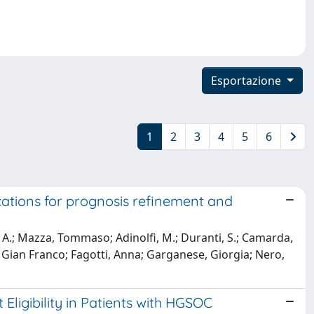
Esportazione
1
2
3
4
5
6
cations for prognosis refinement and
v, A.; Mazza, Tommaso; Adinolfi, M.; Duranti, S.; Camarda,
, Gian Franco; Fagotti, Anna; Garganese, Giorgia; Nero,
igibility in Patients with HGSOC