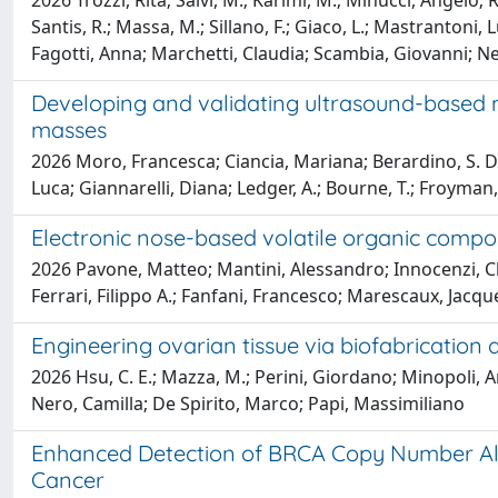
2026 Trozzi, Rita; Salvi, M.; Karimi, M.; Minucci, Angelo
Santis, R.; Massa, M.; Sillano, F.; Giaco, L.; Mastrantoni
Fagotti, Anna; Marchetti, Claudia; Scambia, Giovanni; Ner
Developing and validating ultrasound-based m
masses
2026 Moro, Francesca; Ciancia, Mariana; Berardino, S. D.;
Luca; Giannarelli, Diana; Ledger, A.; Bourne, T.; Froyman
Electronic nose-based volatile organic compo
2026 Pavone, Matteo; Mantini, Alessandro; Innocenzi, Chi
Ferrari, Filippo A.; Fanfani, Francesco; Marescaux, Jacque
Engineering ovarian tissue via biofabrication
2026 Hsu, C. E.; Mazza, M.; Perini, Giordano; Minopoli, Ant
Nero, Camilla; De Spirito, Marco; Papi, Massimiliano
Enhanced Detection of BRCA Copy Number Alte
Cancer