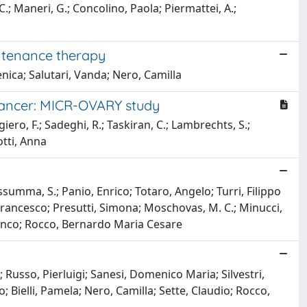
 C.; Maneri, G.; Concolino, Paola; Piermattei, A.;
ntenance therapy
nica; Salutari, Vanda; Nero, Camilla
cancer: MICR-OVARY study
iero, F.; Sadeghi, R.; Taskiran, C.; Lambrechts, S.;
otti, Anna
Assumma, S.; Panio, Enrico; Totaro, Angelo; Turri, Filippo
, Francesco; Presutti, Simona; Moschovas, M. C.; Minucci,
Franco; Rocco, Bernardo Maria Cesare
 Russo, Pierluigi; Sanesi, Domenico Maria; Silvestri,
; Bielli, Pamela; Nero, Camilla; Sette, Claudio; Rocco,