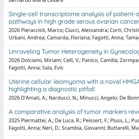
Bernardo Maria Cesare
Single-cell transcriptome analysis of patient
pathways in high grade serous ovarian cance
2026 Pieraccioli, Marco; Ciucci, Alessandra; Corti, Chris
Urbani, Andrea; Camarda, Floriana; Fagotti, Anna; Tamag
Unraveling Tumor Heterogeneity in Gynecolo
2026 Dolciami, Miriam; Celli, V.; Panico, Camilla; Zormpa
Fagotti, Anna; Sala, Evis
Uterine cellular leiomyoma with a novel HMGA
highlighting a diagnostic pitfall
2026 D'Amati, A.; Narducci, N.; Minucci, Angelo; De Bonn
A comparative analysis of tumor markers reve
2025 Piermattei, A.; De Luca, R.; Peissert, F.; Pluss, L.; P
Fagotti, Anna; Neri, D.; Scambia, Giovanni; Buttarelli, M