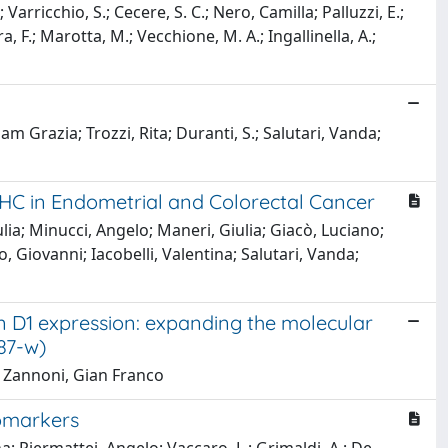
; Varricchio, S.; Cecere, S. C.; Nero, Camilla; Palluzzi, E.;
 F.; Marotta, M.; Vecchione, M. A.; Ingallinella, A.;
m Grazia; Trozzi, Rita; Duranti, S.; Salutari, Vanda;
 IHC in Endometrial and Colorectal Cancer
lia; Minucci, Angelo; Maneri, Giulia; Giacò, Luciano;
o, Giovanni; Iacobelli, Valentina; Salutari, Vanda;
n D1 expression: expanding the molecular
387-w)
.; Zannoni, Gian Franco
iomarkers