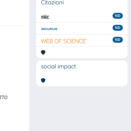
Citazioni
ND
ND
ND
social impact
ITTO